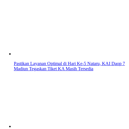
Pastikan Layanan Optimal di Hari Ke-5 Nataru, KAI Daop 7
Madiun Tegaskan Tiket KA Masih Tersedia