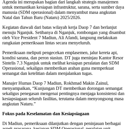
Agenda ini merupakan bagian dari langkah strategis manajemen
untuk memastikan kesiapan infrastruktur, sarana, serta sumber daya
manusia (SDM operasional) dalam menyambut masa angkutan
Natal dan Tahun Baru (Nataru) 2025/2026.
Kegiatan diawali dari batas wilayah kerja Daop 7 dan berlanjut
menuju Nganjuk. Setibanya di Nganjuk, rombongan yang disambut
oleh Vice President 7 Madiun, Ali Afandi, langsung melakukan
rangkaian pemeriksaan lintas secara menyeluruh.
Pemeriksaan meliputi pengecekan emplasemen, jalur kereta api,
kondisi sarana, dan peron stasiun. DT juga meninjau Kantor Resor
Sintelis 7.3 Nganjuk untuk melihat kesiapan peralatan dan SDM
Operasional, sekaligus memberikan arahan guna memperkuat
semangat dan ketelitian dalam menjalankan tugas.
Manajer Humas Daop 7 Madiun, Rokhmad Makin Zainul,
menyampaikan, “Kunjungan DT memberikan dorongan semangat
sekaligus penegasan mengenai pentingnya menjaga konsistensi dan
kesiapsiagaan seluruh fasilitas, terutama dalam menyongsong masa
angkutan Nataru.”
Fokus pada Keselamatan dan Kesiapsiagaan
Di Madiun, pemeriksaan dilanjutkan dengan peninjauan berbagai
aspek prasarana, kesiapan SDM Operasional, peralatan unit