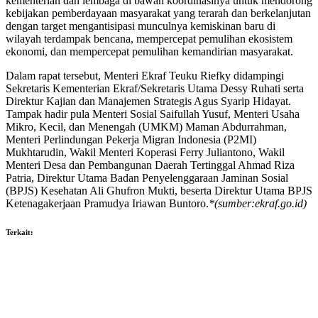
kementerian dan lembaga di bawah koordinasinya untuk mendorong
kebijakan pemberdayaan masyarakat yang terarah dan berkelanjutan
dengan target mengantisipasi munculnya kemiskinan baru di
wilayah terdampak bencana, mempercepat pemulihan ekosistem
ekonomi, dan mempercepat pemulihan kemandirian masyarakat.
Dalam rapat tersebut, Menteri Ekraf Teuku Riefky didampingi
Sekretaris Kementerian Ekraf/Sekretaris Utama Dessy Ruhati serta
Direktur Kajian dan Manajemen Strategis Agus Syarip Hidayat.
Tampak hadir pula Menteri Sosial Saifullah Yusuf, Menteri Usaha
Mikro, Kecil, dan Menengah (UMKM) Maman Abdurrahman,
Menteri Perlindungan Pekerja Migran Indonesia (P2MI)
Mukhtarudin, Wakil Menteri Koperasi Ferry Juliantono, Wakil
Menteri Desa dan Pembangunan Daerah Tertinggal Ahmad Riza
Patria, Direktur Utama Badan Penyelenggaraan Jaminan Sosial
(BPJS) Kesehatan Ali Ghufron Mukti, beserta Direktur Utama BPJS
Ketenagakerjaan Pramudya Iriawan Buntoro.
*(sumber:ekraf.go.id)
Terkait: