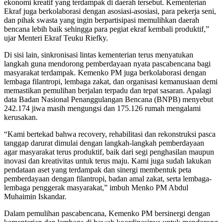
ekonomi kreatif yang terdampak di daerah tersebut. Kementerian
Ekraf juga berkolaborasi dengan asosiasi-asosiasi, para pekerja seni,
dan pihak swasta yang ingin berpartisipasi memulihkan daerah
bencana lebih baik sehingga para pegiat ekraf kembali produktif,”
ujar Menteri Ekraf Teuku Riefky.
Di sisi lain, sinkronisasi lintas kementerian terus menyatukan
langkah guna mendorong pemberdayaan nyata pascabencana bagi
masyarakat terdampak. Kemenko PM juga berkolaborasi dengan
lembaga filantropi, lembaga zakat, dan organisasi kemanusiaan demi
memastikan pemulihan berjalan terpadu dan tepat sasaran. Apalagi
data Badan Nasional Penanggulangan Bencana (BNPB) menyebut
242.174 jiwa masih mengungsi dan 175.126 rumah mengalami
kerusakan.
“Kami bertekad bahwa recovery, rehabilitasi dan rekonstruksi pasca
tanggap darurat dimulai dengan langkah-langkah pemberdayaan
agar masyarakat terus produktif, baik dari segi penghasilan maupun
inovasi dan kreativitas untuk terus maju. Kami juga sudah lakukan
pendataan aset yang terdampak dan sinergi membentuk peta
pemberdayaan dengan filantropi, badan amal zakat, serta lembaga-
lembaga penggerak masyarakat,” imbuh Menko PM Abdul
Muhaimin Iskandar.
Dalam pemulihan pascabencana, Kemenko PM bersinergi dengan