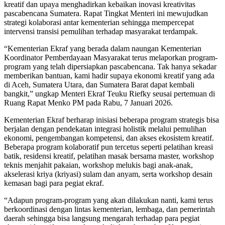
kreatif dan upaya menghadirkan kebaikan inovasi kreativitas
pascabencana Sumatera. Rapat Tingkat Menteri ini mewujudkan
strategi kolaborasi antar kementerian sehingga mempercepat
intervensi transisi pemulihan terhadap masyarakat terdampak.
“Kementerian Ekraf yang berada dalam naungan Kementerian
Koordinator Pemberdayaan Masyarakat terus melaporkan program-
program yang telah dipersiapkan pascabencana. Tak hanya sekadar
memberikan bantuan, kami hadir supaya ekonomi kreatif yang ada
di Aceh, Sumatera Utara, dan Sumatera Barat dapat kembali
bangkit,” ungkap Menteri Ekraf Teuku Riefky seusai pertemuan di
Ruang Rapat Menko PM pada Rabu, 7 Januari 2026.
Kementerian Ekraf berharap inisiasi beberapa program strategis bisa
berjalan dengan pendekatan integrasi holistik melalui pemulihan
ekonomi, pengembangan kompetensi, dan akses ekosistem kreatif.
Beberapa program kolaboratif pun tercetus seperti pelatihan kreasi
batik, residensi kreatif, pelatihan masak bersama master, workshop
teknis menjahit pakaian, workshop melukis bagi anak-anak,
akselerasi kriya (kriyasi) sulam dan anyam, serta workshop desain
kemasan bagi para pegiat ekraf.
“Adapun program-program yang akan dilakukan nanti, kami terus
berkoordinasi dengan lintas kementerian, lembaga, dan pemerintah
daerah sehingga bisa langsung mengarah terhadap para pegiat