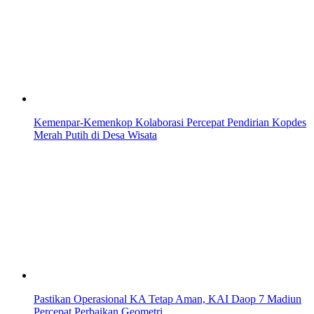
Kemenpar-Kemenkop Kolaborasi Percepat Pendirian Kopdes
Merah Putih di Desa Wisata
Pastikan Operasional KA Tetap Aman, KAI Daop 7 Madiun
Percepat Perbaikan Geometri