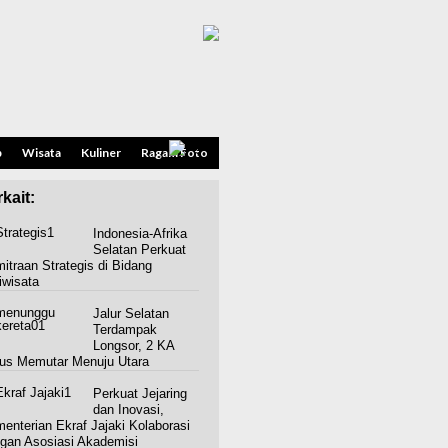
p
Wisata
Kuliner
Ragam Foto
kait:
Indonesia-Afrika
Selatan Perkuat
itraan Strategis di Bidang
iwisata
Jalur Selatan
Terdampak
Longsor, 2 KA
us Memutar Menuju Utara
Perkuat Jejaring
dan Inovasi,
enterian Ekraf Jajaki Kolaborasi
gan Asosiasi Akademisi