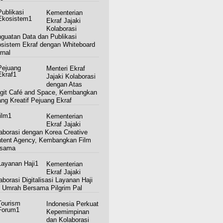
Kementerian
Ekraf Jajaki
Kolaborasi
guatan Data dan Publikasi
sistem Ekraf dengan Whiteboard
rnal
Menteri Ekraf
Jajaki Kolaborasi
dengan Atas
git Café and Space, Kembangkan
ng Kreatif Pejuang Ekraf
Kementerian
Ekraf Jajaki
aborasi dengan Korea Creative
tent Agency, Kembangkan Film
rsama
Kementerian
Ekraf Jajaki
aborasi Digitalisasi Layanan Haji
 Umrah Bersama Pilgrim Pal
Indonesia Perkuat
Kepemimpinan
dan Kolaborasi