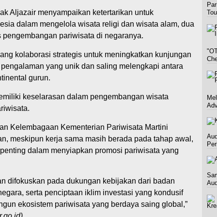
Par
ak Aljazair menyampaikan ketertarikan untuk
Tou
esia dalam mengelola wisata religi dan wisata alam, dua
us pengembangan pariwisata di negaranya.
"OT
ang kolaborasi strategis untuk meningkatkan kunjungan
Che
pengalaman yang unik dan saling melengkapi antara
tinental gurun.
 memiliki keselarasan dalam pengembangan wisata
Mel
Adv
riwisata.
an Kelembagaan Kementerian Pariwisata Martini
Aud
 meskipun kerja sama masih berada pada tahap awal,
Per
 penting dalam menyiapkan promosi pariwisata yang
Sam
an difokuskan pada dukungan kebijakan dari badan
Aud
negara, serta penciptaan iklim investasi yang kondusif
un ekosistem pariwisata yang berdaya saing global,”
.go.id)