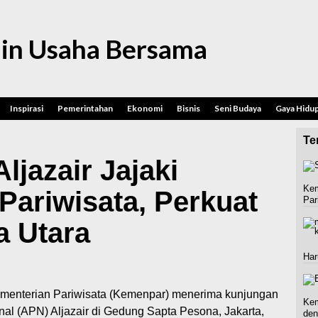
in Usaha Bersama
Inspirasi
Pemerintahan
Ekonomi
Bisnis
Seni Budaya
Gaya Hidu
Ter
ljazair Jajaki
Kem
Pariwisata, Perkuat
Par
a Utara
Har
enterian Pariwisata (Kemenpar) menerima kunjungan
Kem
nal (APN) Aljazair di Gedung Sapta Pesona, Jakarta,
den