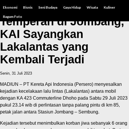
Ekonomi
Bisnis
Seni Budaya
Gaya Hidup
Wisata
Kuliner
Ragam Foto
Temperan di Jombang,
KAI Sayangkan
Lakalantas yang
Kembali Terjadi
Senin, 31 Juli 2023
MADIUN – PT Kereta Api Indonesia (Persero) menyesalkan
kejadian kecelakaan lalu lintas (Lakalantas) antara mobil
dengan KA 423 Commuterline Dhoho pada Sabtu 29 Juli 2023
pukul 23.14 wib di perlintasan tanpa palang pintu di km 85,
petak jalan antara Stasiun Jombang – Sembung.
Kejadian tersebut menimbulkan korban jiwa sebanyak 6 orang